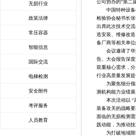
公司协办的“第二
无损行业
〉
中国特种设备
政策法律
〉
检验协会秘书长张
出席此次技术交流
常压容器
〉
造安装、维修改造
备厂商等相关单位
智能信息
〉
会议邀请了华
告。大会报告深度
国际交流
〉
双重核心需求，分
行业高质量发展提
电梯检测
〉
为聚焦细分领
安全附件
〉
测机构能力业绩展
本次活动以 
考评服务
〉
装备攻关的战略要
面临的无损检测需
人员教育
〉
践动能，为推动技
为打破地域限