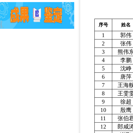
序号
姓名
1
郭伟
2
张伟
3
熊伟
4
李鹏
5
沈峥
6
唐萍
7
王海
8
王雯
9
徐超
10
殷鹰
11
张伯
12
郎咸