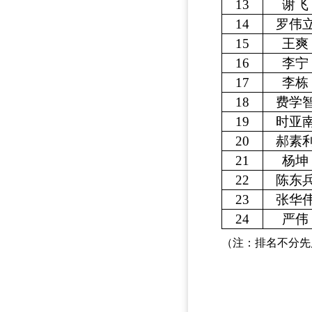
13
谢飞
14
罗伟
15
王爽
16
李宁
17
李栋
18
费学
19
时亚
20
郝素
21
杨坤
22
陈东
23
张华
24
严伟
（注：排名不分先