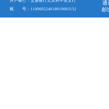
开户银行：交通银行北京和平里支行
通
账 号：110060224018010003152
邮编
京ICP备1
服务号
订阅号
视频号