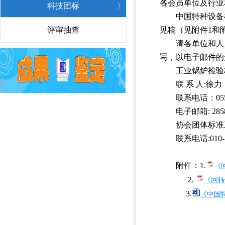
各会员单位及行业
科技团标
〉
中国特种设备
评审抽查
〉
见稿（见附件1和
请各单位和人
写，以电子邮件的
工业锅炉检验
联 系 人:徐力
联系电话：0551
电子邮箱: 2858
协会团体标准
联系电话:010-5
附件：1.
《
2.
《回转
3
.
《中国