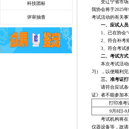
受辽宁省市场监
科技团标
〉
我协会将于202
评审抽查
〉
考试活动的有关事
一、应试人员
1、已在协会
2、符合补考
3、符合考试
二、考试方式
本次考试活动
习），以便顺利完
三、准考证打
请符合应试条
证》者不能参加本
打印准考
9
月
8
日
-9
考试机构将在
仪器设备等，故请