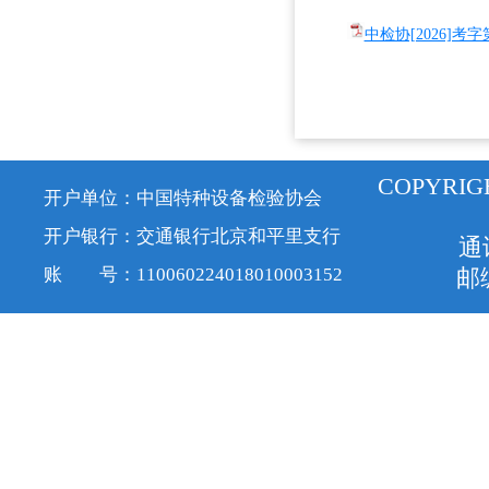
中检协[2026]考
COPYRIG
开户单位：中国特种设备检验协会
开户银行：交通银行北京和平里支行
通
账 号：110060224018010003152
邮编
京ICP备1
服务号
订阅号
视频号