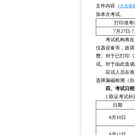
文件内容
（
点击查
加本次考试。
打印准考
7
月
27
日
-7
考试机构将在
仪器设备等，故请
费。对于已打印《
试。对于由此造成
应试人员在准
选择漏磁检测（自动
四、考试日程
1.取证考试
日期
8
月
10
日
8
月
11
日