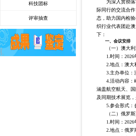
为深入贯彻落
科技团标
〉
际同行的交流合作
评审抽查
〉
态，助力国内检验
织行业代表团赴澳
下：
一、会议安排
（一）澳大利亚无
1.时间：202
2.地点：澳
3.主办单位：
4.活动内容：峰
涵盖航空航天、国
及同期技术展览，
5.参会形式
（二）俄罗斯莫
1.时间：202
2.地点：俄