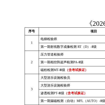
《20
序号
项目
电梯检验师
1
第一期射线数字成像检测 RT（D）-Ⅱ级
压力管道检验师
2
第一期相控阵超声检测PA-Ⅱ级
磁粉检测MT-Ⅲ级
（含考试换证）
大型游乐设施检验员
大型游乐设施检验师
3
渗透检测PT-Ⅲ级
（含考试换证）
第一期漏磁检测（自动）MFL（AUTO）-Ⅱ