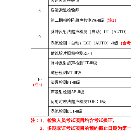
客运索道检验员
客运索道检验师
8
第二期相控阵超声检测PA-Ⅱ级
（注2）
脉冲反射法超声检测（自动）UT（AUTO）-
9
涡流检测（自动）ECT（AUTO）-Ⅱ级
（含考
射线胶片照相检测RT-Ⅲ
脉冲反射超声检测UT-Ⅲ级
磁粉检测MT-Ⅲ级
10
渗透检测PT-Ⅲ级
(注3)
声发射检测AE-Ⅱ级
衍射时差法超声检测TOFD-Ⅱ级
涡流检测ECT-Ⅱ级
注：1、检验人员考试项目均含考试换证。
2
、多期取证考试项目的预约截止日期为第