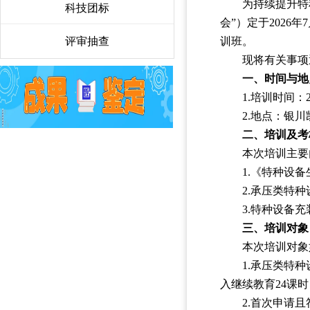
为持续提升特
科技团标
〉
会”）定于202
评审抽查
〉
训班。
现将有关事项
一、时间与
1.培训时间：
2.地点：银
二、培训及考
本次培训主要
1.《特种设
2.承压类特
3.特种设备
三、培训对
本次培训对
1.承压类特
入继续教育24课
2.首次申请